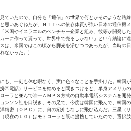
見ていたので、自分も「通信」の世界で何とかそのような路線
と思いあぐねたが、ＮＴＴへの依存体質が強い日本の通信機メ
「米国やイスラエルのベンチャー企業と組み、彼等が開発した
カーに作って貰って、世界中で売るしかない」という結論に達
スは、米国ではこの頃から脚光を浴びつつあったが、当時の日
れなかった。)
にも、一刻も休む暇なく、実に色々なことを手掛けた。韓国が
携帯電話）サービスを始めると聞きつけると、単身アメリカの
ローラと並んで唯一ＡＭＰＳ方式の自動車電話システムを開発
ョンソン社を口説き、その足で、今度は韓国に飛んで、韓国の
洋精密（ＯＰＣ）に、何の紹介もなしに飛び込んだ。三星（サ
（現在のＬＧ）はモトローラと既に提携していたので、選択肢