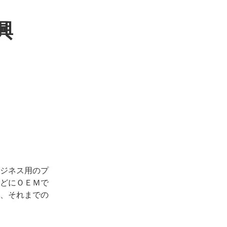
興
ジネス用のプ
どにＯＥＭで
、それまでの