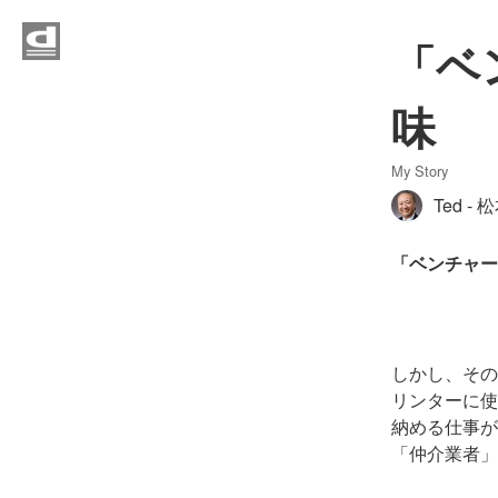
Home
「ベ
My Story
味 （
Profile
My Story
Ted -
Contact
「ベンチャービ
しかし、その
リンターに使
納める仕事が
「仲介業者」